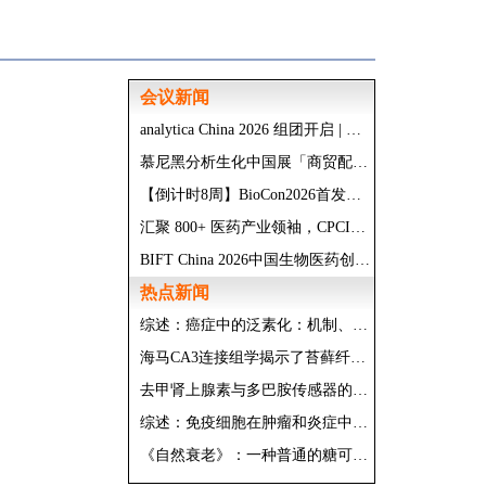
会议新闻
analytica China 2026 组团开启 | 福利加码， 5人即成团！
慕尼黑分析生化中国展「商贸配对」重磅升级，帮您精准锁定心仪展商！
【倒计时8周】BioCon2026首发议程公布，200+讲者/3000+行业精英，9月上海已就位！
汇聚 800+ 医药产业领袖，CPCIC 医药商业化创新大会聚焦营销、供应链、支付健康险三大赛道
BIFT China 2026中国生物医药创新与前沿技术峰会，12月聚焦上海！共探抗体及ADC药物研发突破与工艺创新！
热点新闻
综述：癌症中的泛素化：机制、信号网络及潜在的治疗机会
海马CA3连接组学揭示了苔藓纤维输入梯度及对锥体细胞的选择性前馈抑制
去甲肾上腺素与多巴胺传感器的交叉反应取决于局部神经支配密度
综述：免疫细胞在肿瘤和炎症中的迁移：分子机制与治疗靶点
《自然衰老》：一种普通的糖可以帮助癌细胞挣脱并扩散