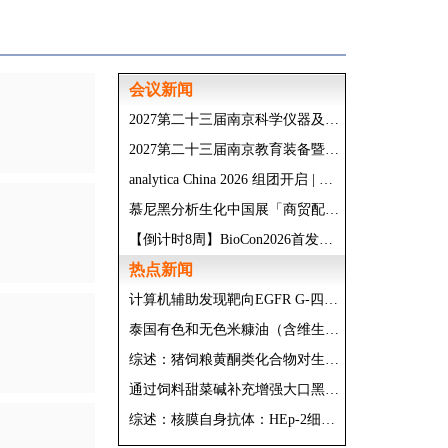
会议新闻
2027第二十三届南京科学仪器及实验室装备展览会
2027第二十三届南京教育装备暨科教技术展览会
analytica China 2026 组团开启 | 福利加码， 5人即成团！
慕尼黑分析生化中国展「商贸配对」重磅升级，帮您精准锁定心仪展商！
【倒计时8周】BioCon2026首发议程公布，200+讲者/3000+行业精英，9月上海已就位！
热点新闻
计算机辅助发现靶向EGFR G-四链体（G-Quadruplex, G4）的菲并咪唑衍生物诱导胶质母细胞瘤并发多细胞器损伤
泰国有色和无色米糠油（含维生素E同系物和γ-谷维素）的抗氧化、抗炎和骨重塑调节活性
综述：猪饲粮黄酮类化合物对生长性能及抗氧化应答的影响：一项包含探索性剂量-时间关系的系统评价与Meta分析
通过饲料甜菜碱补充增强大口黑鲈的肝脏抗氧化能力和碳水化合物、脂质及胆汁酸代谢
综述：核膜自身抗体：HEp-2细胞底物的功能解剖学