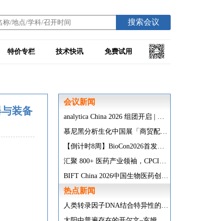
搜索会议
特价专栏
技术快讯
免费试用
会议新闻
器与装备
analytica China 2026 组团开启 | 福利加码， 5人即成团！
慕尼黑分析生化中国展「商贸配对」重磅升级，帮您精准锁定心仪展商！
【倒计时8周】BioCon2026首发议程公布，200+讲者/3000+行业精英，9月上海已就位！
汇聚 800+ 医药产业领袖，CPCIC 医药商业化创新大会聚焦营销、供应链、支付健康险三大赛道
BIFT China 2026中国生物医药创新与前沿技术峰会，12月聚焦上海！共探抗体及ADC药物研发突破与工艺创新！
热点新闻
人类转录因子DNA结合特异性的扩展密码本
太阳中普遍存在的开尔文–亥姆霍兹不稳定性驱动等离子体混合