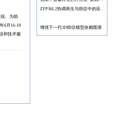
ZFP36L2协调再生与癌症中的应激适应性可塑性
阶段。为助
月16-18
增强下一代3D癌症模型依赖图谱
设和技术服